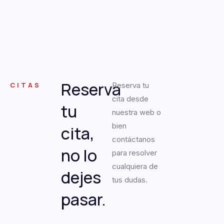
Reserva
CITAS
Reserva tu
cita desde
tu
nuestra web o
bien
cita,
contáctanos
no lo
para resolver
cualquiera de
dejes
tus dudas.
pasar.