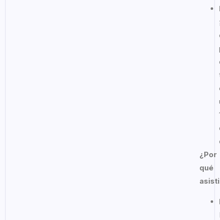
¿Por
qué
asist