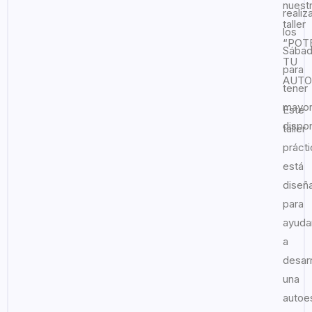
nuest
realiz
taller
los
“POT
Sába
TU
para
AUTO
tener
mayo
Este
dispon
taller
práct
está
diseñ
para
ayuda
a
desarr
una
autoe