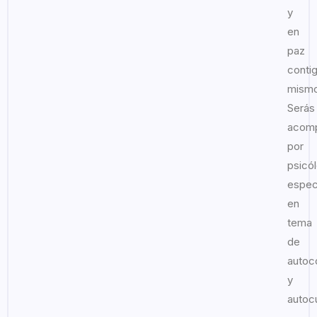
y
en
paz
conti
mismo
Serás
acom
por
psicó
espec
en
tema
de
autoc
y
autoc