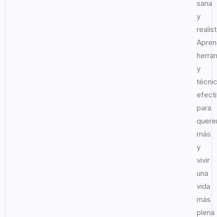
sana
y
realist
Apren
herra
y
técni
efect
para
quere
más
y
vivir
una
vida
más
plena