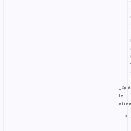
¿Qué
te
ofre