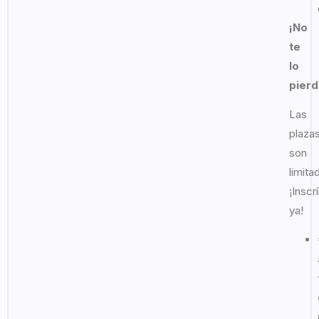
¡No
te
lo
pierd
Las
plaza
son
limita
¡Inscr
ya!