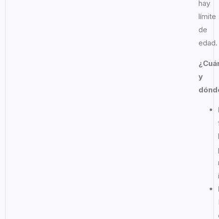
hay
límite
de
edad.
¿Cuá
y
dónd