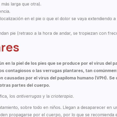
 más larga que otra).
encia.
ocalización en el pie o que el dolor se vaya extendiendo a
an pie (retraso a la hora de andar, se tropiezan con frec
ares
n en la piel de los pies que se produce por el virus del 
cos contagiosos o las verrugas plantares, tan comúnm
on causadas por el virus del papiloma humano (VPH). Se 
tras partes del cuerpo.
fica, los
antiverrugas
y la
crioterapia
.
ratamiento, sobre todo en niños. Llegan a desaparecer en 
eden propagarse por el cuerpo, por lo que se recomienda e