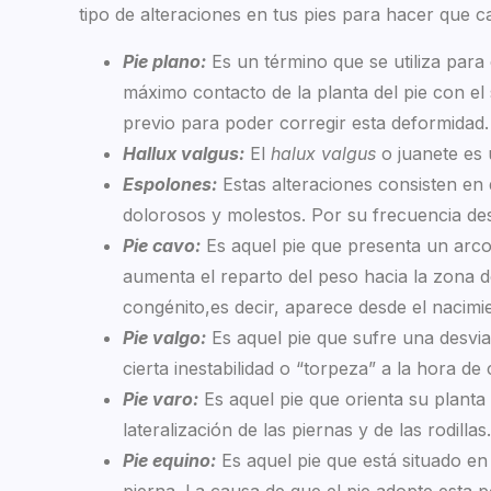
tipo de alteraciones en tus pies para hacer que c
Pie plano:
Es un término que se utiliza para
máximo contacto de la planta del pie con el 
previo para poder corregir esta deformidad.
Hallux valgus:
El
halux valgus
o juanete es
Espolones:
Estas alteraciones consisten en
dolorosos y molestos. Por su frecuencia de
Pie cavo:
Es aquel pie que presenta un arco
aumenta el reparto del peso hacia la zona d
congénito,es decir, aparece desde el nacimi
Pie valgo:
Es aquel pie que sufre una desvia
cierta inestabilidad o “torpeza” a la hora de
Pie varo:
Es aquel pie que orienta su plant
lateralización de las piernas y de las rodill
Pie equino:
Es aquel pie que está situado en 
pierna. La causa de que el pie adopte esta 