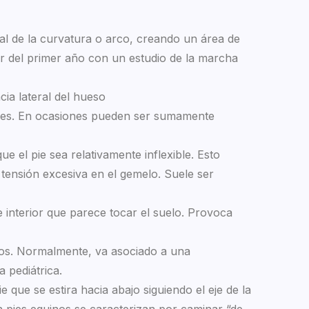
cial de la curvatura o arco, creando un área de
rtir del primer año con un estudio de la marcha
ia lateral del hueso
 pies. En ocasiones pueden ser sumamente
 el pie sea relativamente inflexible. Esto
tensión excesiva en el gemelo. Suele ser
e interior que parece tocar el suelo. Provoca
edos. Normalmente, va asociado a una
a pediátrica.
 que se estira hacia abajo siguiendo el eje de la
n pies equinos se caracterizan por caminar “de