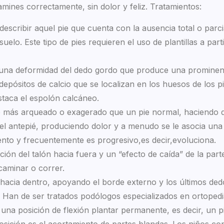
amines correctamente, sin dolor y feliz. Tratamientos:
 describir aquel pie que cuenta con la ausencia total o par
suelo. Este tipo de pies requieren el uso de plantillas a pa
 una deformidad del dedo gordo que produce una prominenc
 depósitos de calcio que se localizan en los huesos de los
staca el espolón calcáneo.
 más arqueado o exagerado que un pie normal, haciendo que
el antepié, produciendo dolor y a menudo se le asocia una 
ento y frecuentemente es progresivo,es decir,evoluciona.
ción del talón hacia fuera y un “efecto de caída” de la part
 caminar o correr.
a hacia dentro, apoyando el borde externo y los últimos d
as. Han de ser tratados podólogos especializados en ortopedi
una posición de flexión plantar permanente, es decir, un pie
posición es el acortamiento de partes blandas. Los niños co