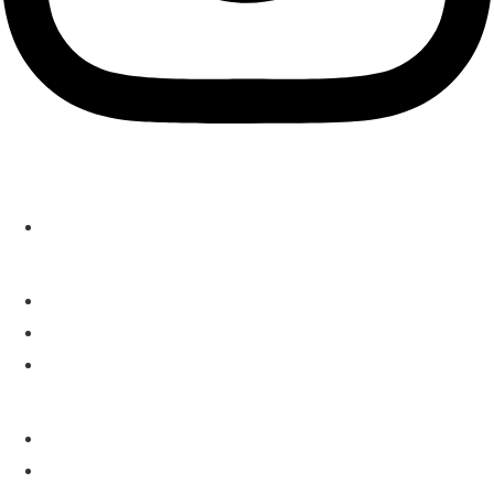
Localización
C/Arturo Baldasano 3A, local, 28043, Madrid
Contacto
919 489 709
614 386 665
info@clinicaalcon.com
Páginas
Inicio
Sobre Nosotros