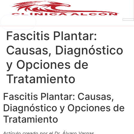
Saltar
al
contenido
Pedir cita
Fascitis Plantar:
Causas, Diagnóstico
y Opciones de
Tratamiento
Fascitis Plantar: Causas,
Diagnóstico y Opciones de
Tratamiento
Artículo creado por el Dr. Álvaro Vargas.