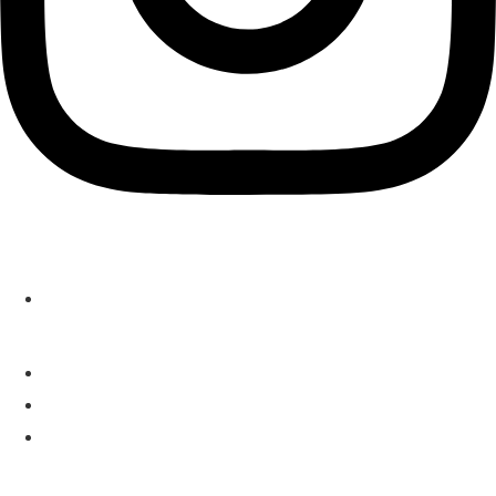
Localización
C/Arturo Baldasano 3A, local, 28043, Madrid
Contacto
919 489 709
614 386 665
info@clinicaalcon.com
Páginas