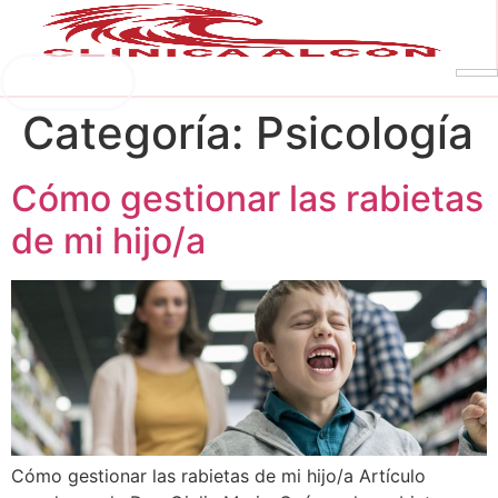
Saltar
al
contenido
Pedir cita
Categoría:
Psicología
Cómo gestionar las rabietas
de mi hijo/a
Cómo gestionar las rabietas de mi hijo/a Artículo