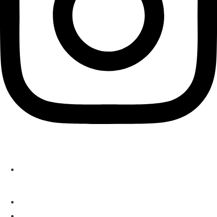
Localización
C/Arturo Baldasano 3A, local, 28043, Madrid
Contacto
919 489 709
614 386 665