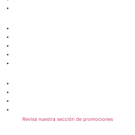
info@clinicaalcon.com
Páginas
Inicio
Sobre Nosotros
Servicios
Nuestro Equipo
Trabaja con Nosotros
Recursos
Política de Privacidad
Política de Cookies
Aviso Legal
Contacto
Revisa nuestra sección de promociones
Copyright © 2024