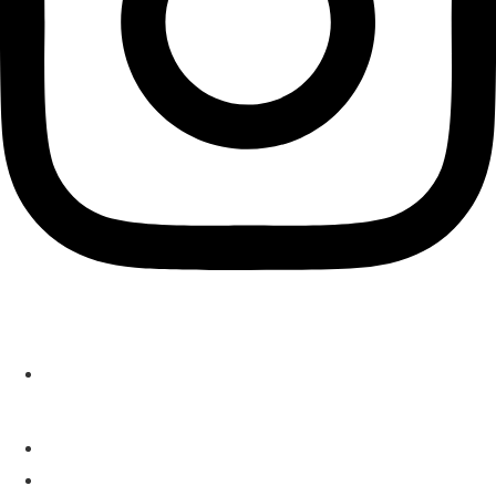
Localización
C/Arturo Baldasano 3A, local, 28043, Madrid
Contacto
919 489 709
614 386 665