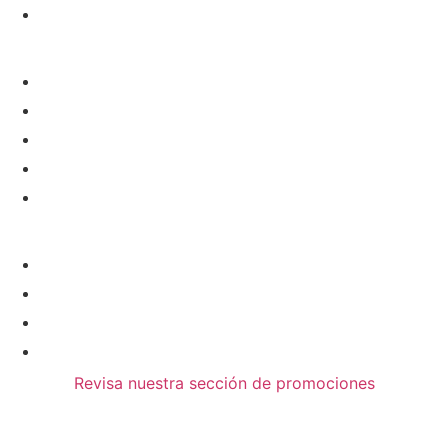
info@clinicaalcon.com
Páginas
Inicio
Sobre Nosotros
Servicios
Nuestro Equipo
Trabaja con Nosotros
Recursos
Política de Privacidad
Política de Cookies
Aviso Legal
Contacto
Revisa nuestra sección de promociones
Copyright © 2024